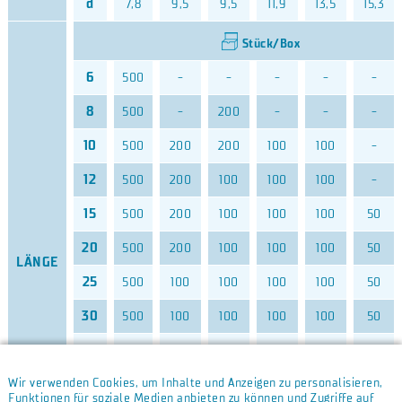
d
7,8
9,5
9,5
11,9
13,5
15,3
Stück/Box
6
500
-
-
-
-
-
8
500
-
200
-
-
-
10
500
200
200
100
100
-
12
500
200
100
100
100
-
15
500
200
100
100
100
50
20
500
200
100
100
100
50
LÄNGE
25
500
100
100
100
100
50
30
500
100
100
100
100
50
35
-
100
100
100
100
50
40
Wir verwenden Cookies, um Inhalte und Anzeigen zu personalisieren,
-
-
100
100
50
50
Funktionen für soziale Medien anbieten zu können und Zugriffe auf