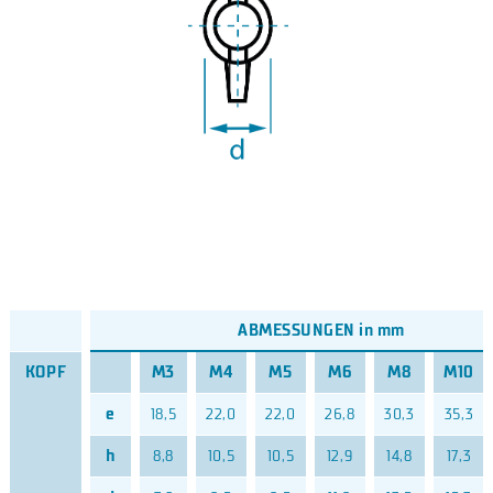
ABMESSUNGEN in mm
KOPF
M3
M4
M5
M6
M8
M10
e
18,5
22,0
22,0
26,8
30,3
35,3
h
8,8
10,5
10,5
12,9
14,8
17,3