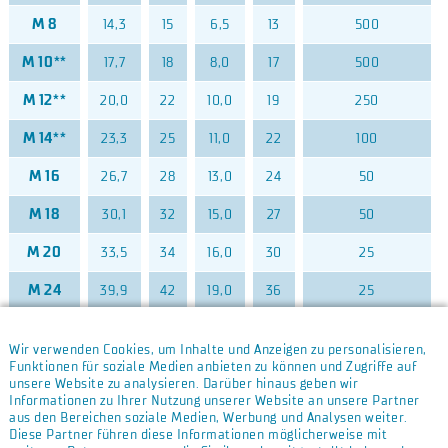
M 8
14,3
15
6,5
13
500
M 10**
17,7
18
8,0
17
500
M 12**
20,0
22
10,0
19
250
M 14**
23,3
25
11,0
22
100
M 16
26,7
28
13,0
24
50
M 18
30,1
32
15,0
27
50
M 20
33,5
34
16,0
30
25
M 24
39,9
42
19,0
36
25
Wir verwenden Cookies, um Inhalte und Anzeigen zu personalisieren,
* M 3 ist in der DIN 1587 nicht enthalten
Funktionen für soziale Medien anbieten zu können und Zugriffe auf
unsere Website zu analysieren. Darüber hinaus geben wir
** Die Gewinde M 10, M 12 und M 14 liefern wir mit den
Informationen zu Ihrer Nutzung unserer Website an unsere Partner
handelsüblichen Schlüsselweiten.
aus den Bereichen soziale Medien, Werbung und Analysen weiter.
(Lt. Norm gelten für M 10 SW=16, M 12 SW=18 und M 14 SW=21)
Diese Partner führen diese Informationen möglicherweise mit