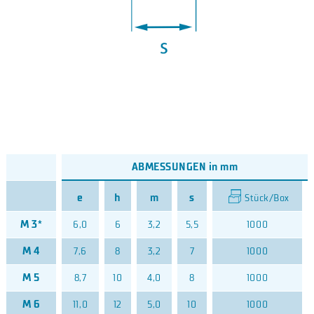
ABMESSUNGEN in mm
e
h
m
s
Stück/Box
M 3*
6,0
6
3,2
5,5
1000
M 4
7,6
8
3,2
7
1000
M 5
8,7
10
4,0
8
1000
M 6
11,0
12
5,0
10
1000