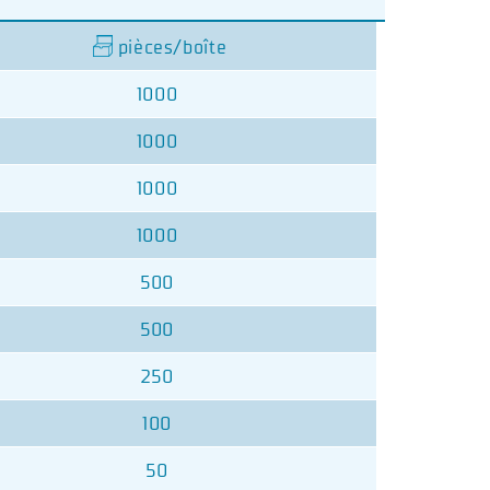
pièces/boîte
1000
1000
1000
1000
500
500
250
100
50