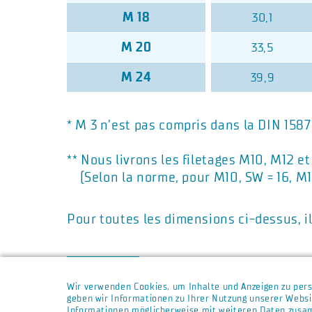
M 18
30,1
M 20
33,5
M 24
39,9
* M 3 n’est pas compris dans la DIN 1587
** Nous livrons les filetages M10, M12 e
(Selon la norme, pour M10, SW = 16, M1
Pour toutes les dimensions ci-dessus, il
«retour
Wir verwenden Cookies, um Inhalte und Anzeigen zu pers
geben wir Informationen zu Ihrer Nutzung unserer Websi
Informationen möglicherweise mit weiteren Daten zusam