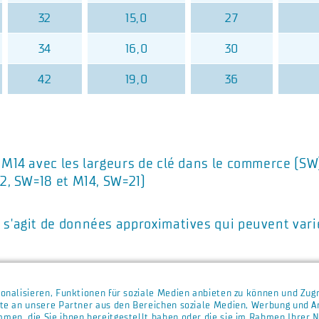
32
15,0
27
34
16,0
30
42
19,0
36
t M14 avec les largeurs de clé dans le commerce (SW
2, SW=18 et M14, SW=21)
 s'agit de données approximatives qui peuvent varie
onalisieren, Funktionen für soziale Medien anbieten zu können und Zugr
te an unsere Partner aus den Bereichen soziale Medien, Werbung und An
men, die Sie ihnen bereitgestellt haben oder die sie im Rahmen Ihrer 